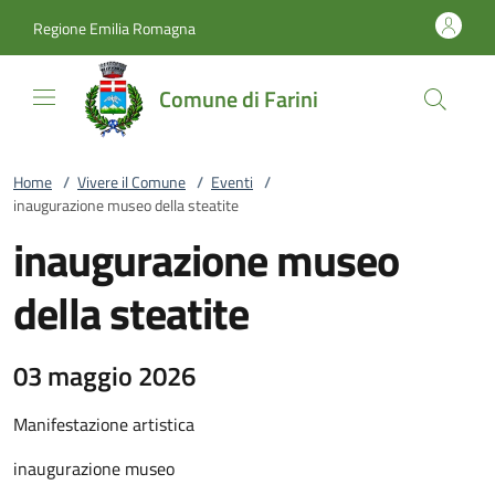
Vai al contenuto
accedi al menu
footer.enter
Regione Emilia Romagna
Comune di Farini
Home
/
Vivere il Comune
/
Eventi
/
inaugurazione museo della steatite
inaugurazione museo
della steatite
03 maggio 2026
Manifestazione artistica
inaugurazione museo