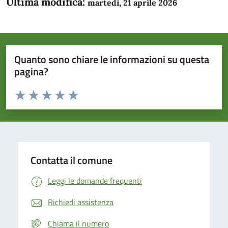
Ultima modifica:
martedì, 21 aprile 2026
Quanto sono chiare le informazioni su questa
pagina?
Valuta da 1 a 5 stelle la pagina
Domanda
Valuta 1 stelle su 5
Valuta 2 stelle su 5
Valuta 3 stelle su 5
Valuta 4 stelle su 5
Valuta 5 stelle su 5
Contatta il comune
Leggi le domande frequenti
Richiedi assistenza
Chiama il numero