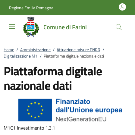
Vai al contenuto
accedi al menu
footer.enter
Regione Emilia Romagna
Comune di Farini
Home
/
Amministrazione
/
Attuazione misure PNRR
/
Digitalizzazione M1
/
Piattaforma digitale nazionale dati
Piattaforma digitale
nazionale dati
M1C1 Investimento 1.3.1