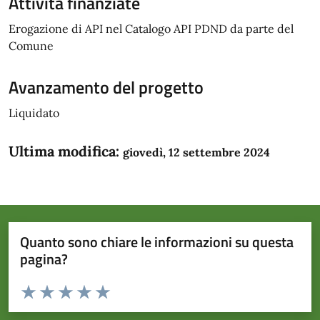
Attività finanziate
Erogazione di API nel Catalogo API PDND da parte del
Comune
Avanzamento del progetto
Liquidato
Ultima modifica:
giovedì, 12 settembre 2024
Quanto sono chiare le informazioni su questa
pagina?
Valuta da 1 a 5 stelle la pagina
Domanda
Valuta 1 stelle su 5
Valuta 2 stelle su 5
Valuta 3 stelle su 5
Valuta 4 stelle su 5
Valuta 5 stelle su 5