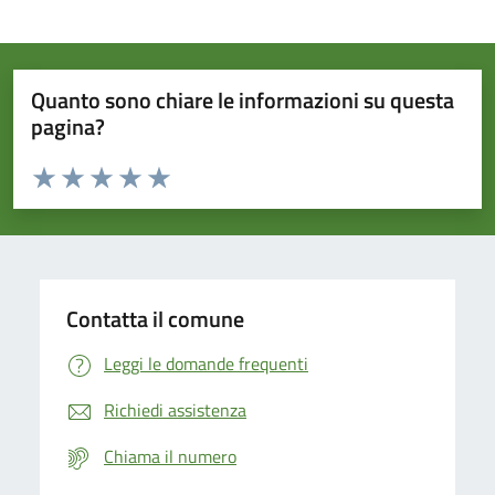
Quanto sono chiare le informazioni su questa
pagina?
Valuta da 1 a 5 stelle la pagina
Domanda
Valuta 1 stelle su 5
Valuta 2 stelle su 5
Valuta 3 stelle su 5
Valuta 4 stelle su 5
Valuta 5 stelle su 5
Contatta il comune
Leggi le domande frequenti
Richiedi assistenza
Chiama il numero