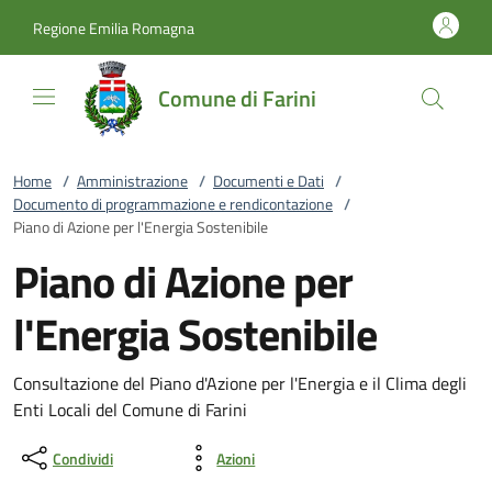
Vai al contenuto
accedi al menu
footer.enter
Regione Emilia Romagna
Comune di Farini
Home
/
Amministrazione
/
Documenti e Dati
/
Documento di programmazione e rendicontazione
/
Piano di Azione per l'Energia Sostenibile
Piano di Azione per
l'Energia Sostenibile
Consultazione del Piano d'Azione per l'Energia e il Clima degli
Enti Locali del Comune di Farini
Condividi
Azioni