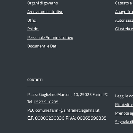
Organi di governo
Catasto e 
Aree amministrative
Anagrafe e
Uffici
Autorizzaz
Politici
Giustizia 
Personale Amministrativo
Documenti e Dati
CONTATTI
Piazza Guglielmo Marconi, 10, 29023 Farini PC
Leggi le 
Tel.
0523 910235
Richiedi a
PEC
comune.farini@sintranet.legalmail.it
Prenota 
C.F. 80000230336 PIVA: 00865590335
Segnala di