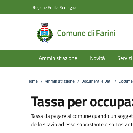
Vai al contenuto
accedi al menu
footer.enter
Regione Emilia Romagna
Comune di Farini
Amministrazione
Novità
Servizi
Home
/
Amministrazione
/
Documenti e Dati
/
Documen
Tassa per occupa
Tassa da pagare al comune quando un soggett
dello spazio ad esso soprastante o sottostant