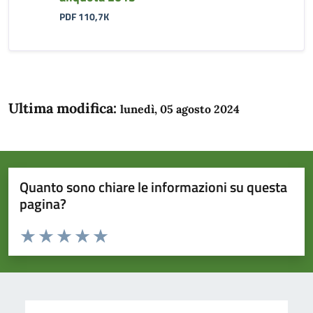
PDF 110,7K
Ultima modifica:
lunedì, 05 agosto 2024
Quanto sono chiare le informazioni su questa
pagina?
Valuta da 1 a 5 stelle la pagina
Domanda
Valuta 1 stelle su 5
Valuta 2 stelle su 5
Valuta 3 stelle su 5
Valuta 4 stelle su 5
Valuta 5 stelle su 5