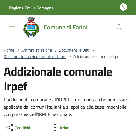
Vai al contenuto
accedi al menu
footer.enter
Regione Emilia Romagna
Comune di Farini
Home
/
Amministrazione
/
Documenti e Dati
/
Documento funzionamento interno
/
Addizionale comunale Irpef
Addizionale comunale
Irpef
L'addizionale comunale all'IRPEF è un'imposta che può essere
applicata dai comuni italiani e si applica alla base imponibile
complessiva dell'IRPEF nazionale.
Condividi
Azioni