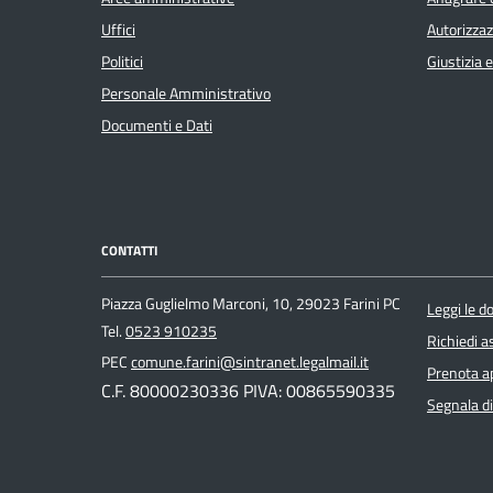
Uffici
Autorizzaz
Politici
Giustizia 
Personale Amministrativo
Documenti e Dati
CONTATTI
Piazza Guglielmo Marconi, 10, 29023 Farini PC
Leggi le 
Tel.
0523 910235
Richiedi a
PEC
comune.farini@sintranet.legalmail.it
Prenota 
C.F. 80000230336 PIVA: 00865590335
Segnala di