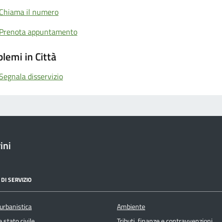
Chiama il numero
Prenota appuntamento
lemi in Città
Segnala disservizio
ini
DI SERVIZIO
urbanistica
Ambiente
 stato civile
Tributi, finanze e contravvenzioni