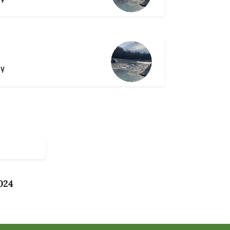
ly
024