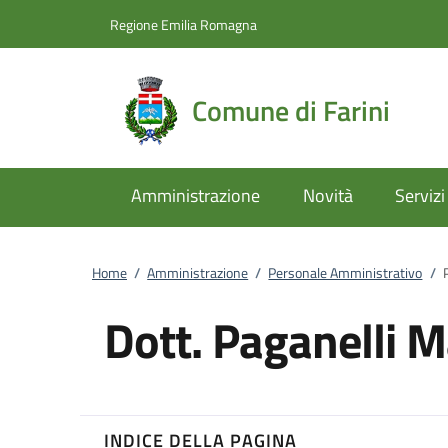
Vai al contenuto
accedi al menu
footer.enter
Regione Emilia Romagna
Comune di Farini
Amministrazione
Novità
Servizi
Home
/
Amministrazione
/
Personale Amministrativo
/
Dott. Paganelli 
INDICE DELLA PAGINA