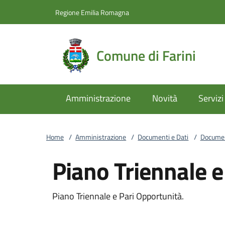
Vai al contenuto
accedi al menu
footer.enter
Regione Emilia Romagna
Comune di Farini
Amministrazione
Novità
Servizi
Home
/
Amministrazione
/
Documenti e Dati
/
Documen
Piano Triennale e
Piano Triennale e Pari Opportunità.