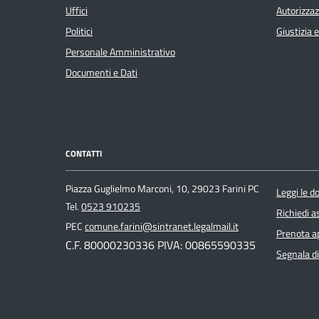
Uffici
Autorizzaz
Politici
Giustizia 
Personale Amministrativo
Documenti e Dati
CONTATTI
Piazza Guglielmo Marconi, 10, 29023 Farini PC
Leggi le 
Tel.
0523 910235
Richiedi a
PEC
comune.farini@sintranet.legalmail.it
Prenota 
C.F. 80000230336 PIVA: 00865590335
Segnala di