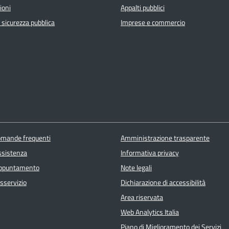
ioni
Appalti pubblici
e sicurezza pubblica
Imprese e commercio
domande frequenti
Amministrazione trasparente
ssistenza
Informativa privacy
appuntamento
Note legali
sservizio
Dichiarazione di accessibilità
Area riservata
Web Analytics Italia
Piano di Miglioramento dei Servizi