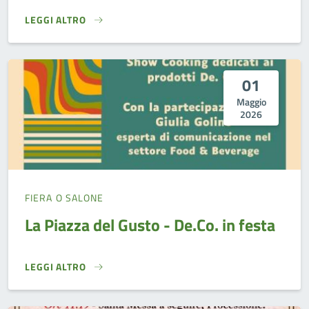
LEGGI ALTRO
INAUGURAZIONE MUSEO DELLA STEATITE}
01
Maggio
2026
FIERA O SALONE
La Piazza del Gusto - De.Co. in festa
LEGGI ALTRO
LA PIAZZA DEL GUSTO - DE.CO. IN FESTA}