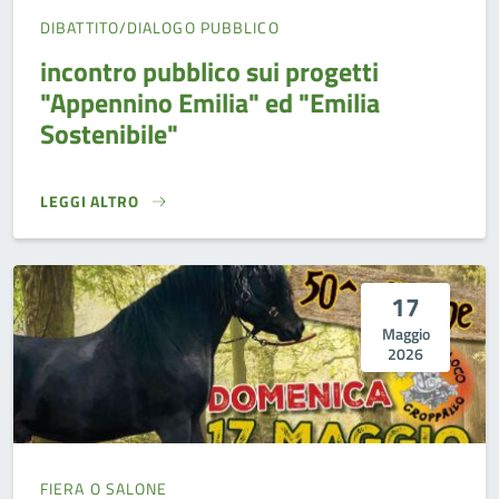
DIBATTITO/DIALOGO PUBBLICO
incontro pubblico sui progetti
"Appennino Emilia" ed "Emilia
Sostenibile"
LEGGI ALTRO
INCONTRO PUBBLICO SUI PROGETTI "APPENNINO EMILIA" E
17
Maggio
2026
FIERA O SALONE