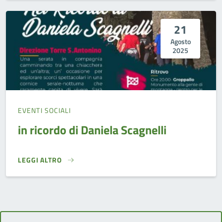
21
Agosto
2025
EVENTI SOCIALI
in ricordo di Daniela Scagnelli
LEGGI ALTRO
IN RICORDO DI DANIELA SCAGNELLI}