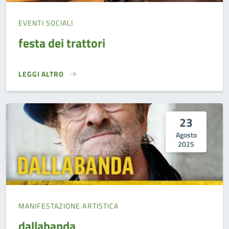
EVENTI SOCIALI
festa dei trattori
LEGGI ALTRO
FESTA DEI TRATTORI}
23
Agosto
2025
MANIFESTAZIONE ARTISTICA
dallabanda