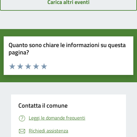
Carica altri eventi
Quanto sono chiare le informazioni su questa
pagina?
Valuta da 1 a 5 stelle la pagina
Domanda
Valuta 1 stelle su 5
Valuta 2 stelle su 5
Valuta 3 stelle su 5
Valuta 4 stelle su 5
Valuta 5 stelle su 5
Contatta il comune
Leggi le domande frequenti
Richiedi assistenza