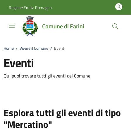
Vai al contenuto
accedi al menu
footer.enter
Regione Emilia Romagna
Comune di Farini
Home
/
Vivere il Comune
/
Eventi
Eventi
Qui puoi trovare tutti gli eventi del Comune
Esplora tutti gli eventi di tipo
"Mercatino"