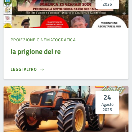
2026
PROIEZIONE CINEMATOGRAFICA
la prigione del re
LEGGI ALTRO
LA PRIGIONE DEL RE}
24
Agosto
2025