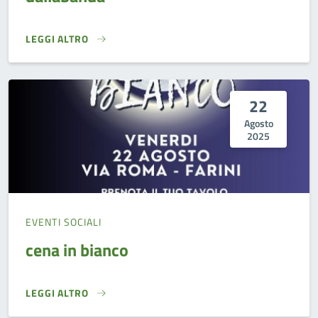
LEGGI ALTRO
DALLABANDA}
22
Agosto
2025
EVENTI SOCIALI
cena in bianco
LEGGI ALTRO
CENA IN BIANCO}