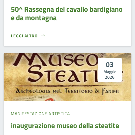
50^ Rassegna del cavallo bardigiano
e da montagna
LEGGI ALTRO
50^ RASSEGNA DEL CAVALLO BARDIGIANO E DA MONTAGNA
03
Maggio
2026
MANIFESTAZIONE ARTISTICA
inaugurazione museo della steatite