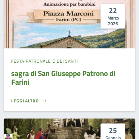
22
Marzo
2026
FESTA PATRONALE O DEI SANTI
sagra di San Giuseppe Patrono di
Farini
LEGGI ALTRO
SAGRA DI SAN GIUSEPPE PATRONO DI FARINI}
25
Gennaio