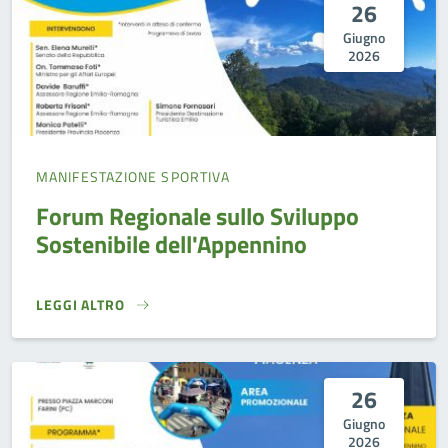
26
Giugno
2026
MANIFESTAZIONE SPORTIVA
Forum Regionale sullo Sviluppo
Sostenibile dell'Appennino
LEGGI ALTRO
FORUM REGIONALE SULLO SVILUPPO SOSTENIBILE DELL'A
26
Giugno
2026